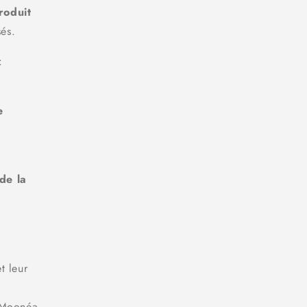
roduit
sés.
:
e
de la
t leur
r Moonéa