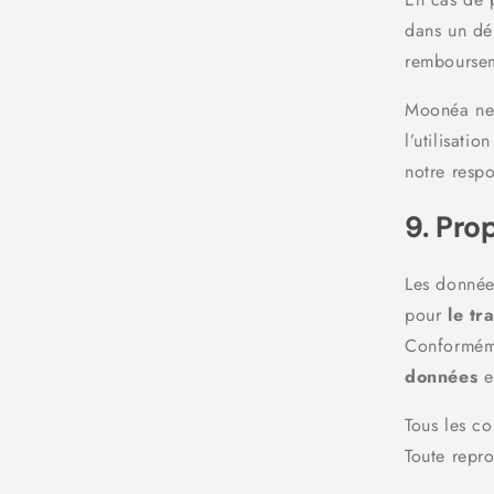
dans un dé
rembourse
Moonéa ne 
l’utilisati
notre resp
9. Pro
Les donnée
pour
le tr
Conforméme
données
e
Tous les co
Toute repro