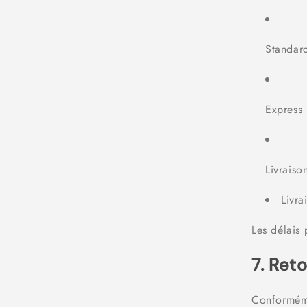
Standard
Express 
Livraiso
Livra
Les délais 
7. Re
Conforméme