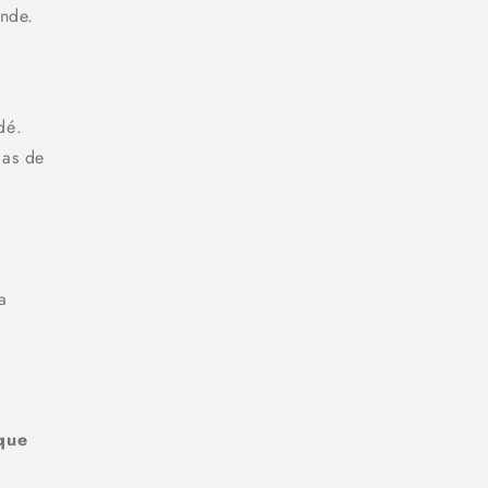
ande.
dé.
cas de
a
ique