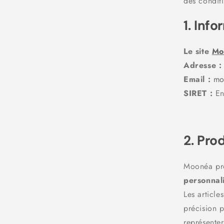
des conditi
1. Inf
Le site
Mo
Adresse :
Email :
mo
SIRET :
En 
2. Pro
Moonéa pr
personnali
Les article
précision p
représente