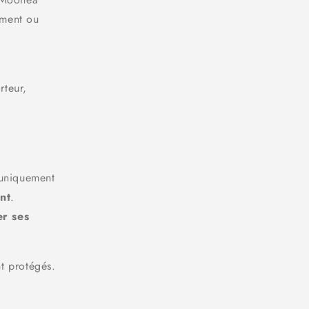
ement ou
à
rteur,
 uniquement
nt
.
er ses
nt protégés.