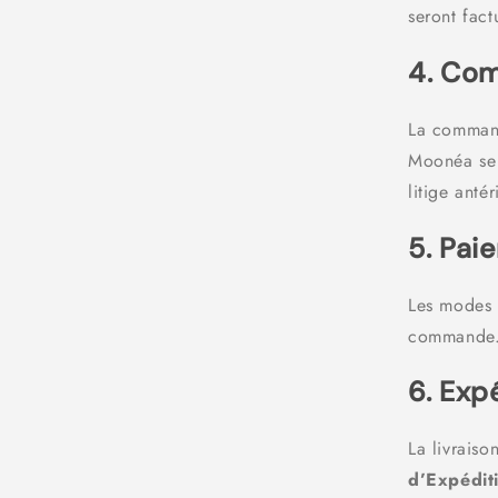
seront fac
4. Co
La command
Moonéa se 
litige ant
5. Pai
Les modes 
commande. 
6. Exp
La livraiso
d’Expédit