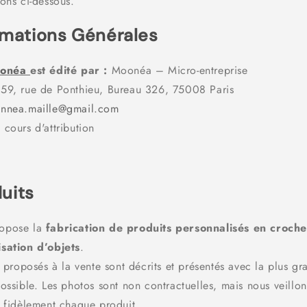
ons ci-dessous.
ormations Générales
onéa
est édité par
:
Moonéa – Micro-entreprise
59, rue de Ponthieu, Bureau 326, 75008 Paris
nnea.maille@gmail.com
cours d'attribution
duits
opose la
fabrication de produits personnalisés en croche
sation d’objets
.
s proposés à la vente sont décrits et présentés avec la plus g
ossible. Les photos sont non contractuelles, mais nous veillon
r fidèlement chaque produit.