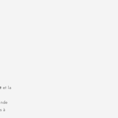
t
et la
rande
s à