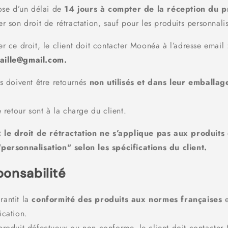
pose d’un délai de
14 jours à compter de la réception du p
r son droit de rétractation, sauf pour les produits personnali
r ce droit, le client doit contacter Moonéa à l’adresse email 
ille@gmail.com.
s doivent être retournés
non utilisés et dans leur emballag
e retour sont à la charge du client.
: le droit de rétractation ne s’applique pas aux produits 
personnalisation" selon les spécifications du client.
ponsabilité
antit la
conformité des produits aux normes françaises
e
ication.
produit défectueux ou non conforme, le client doit contacte