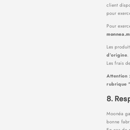
client dis
pour exerce
Pour exerce
monnea.ma
Les produit
d’origine
.
Les frais d
Attention 
rubrique "
8. Res
Moonéa gar
bonne fabr
En cas de 