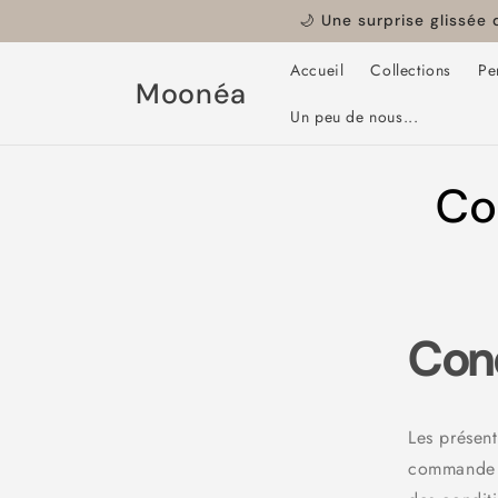
et
🌙 Une surprise glissée
passer
au
contenu
Accueil
Collections
Pe
Moonéa
Un peu de nous...
Co
Cond
Les présent
commande pa